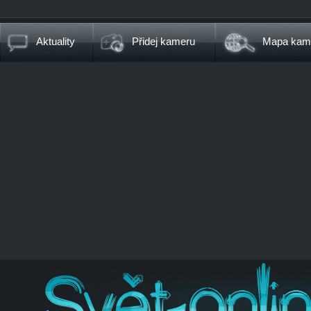
Aktuality
Přidej kameru
Mapa kam