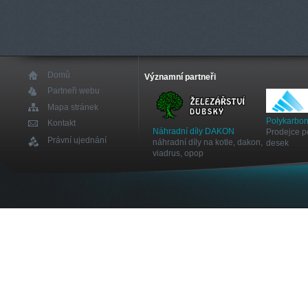
Domů
Významní partneři
Partneři webu
Mapa stránek
Polykarbon
Kontakt
Náhradní díly DAKON
Prodejce p
Právní ujednání
náhradní díly na kotle, dakon,
desek
viadrus, opop