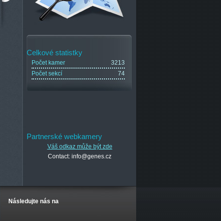
Celkové statistky
Počet kamer
3213
Počet sekcí
74
Partnerské webkamery
Váš odkaz může být zde
Contact: info@genes.cz
Následujte nás na