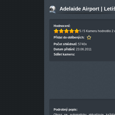
Adelaide Airport | Leti
Hodnocení:
5 / 5
Kameru hodnotilo 2 
Přidat do oblíbených:
Počet shlédnutí:
5740x
Datum přidání:
23.06.2011
Sdílet kameru:
Podrobný popis:
Obraz
se automaticky aktualizuje
každý