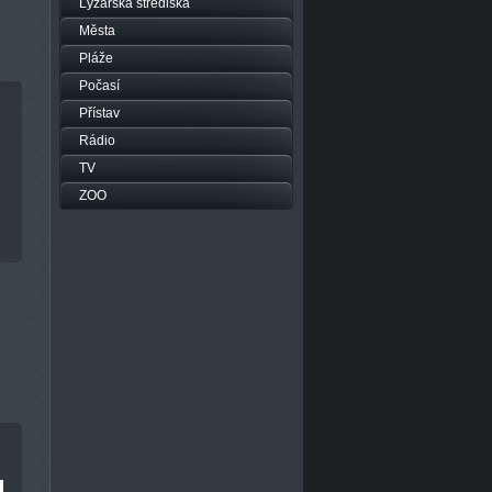
Lyžařská střediska
Města
Pláže
Počasí
Přístav
Rádio
TV
ZOO