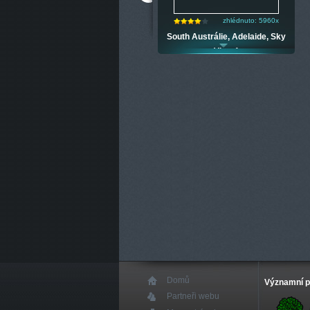
zhlédnuto: 5741x
zhlédnuto: 5960x
Adelaide Airport
South Austrálie, Adelaide, Sky
View 1
Domů
Významní p
Partneři webu