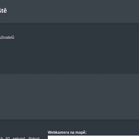
ště
uživatelů
Webkamera na mapě:
ch 60 sekund
.
Pokud