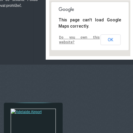
ovat prohlížeč
.
This page can't load Google
Maps correctly.
Do you own this
OK
website?