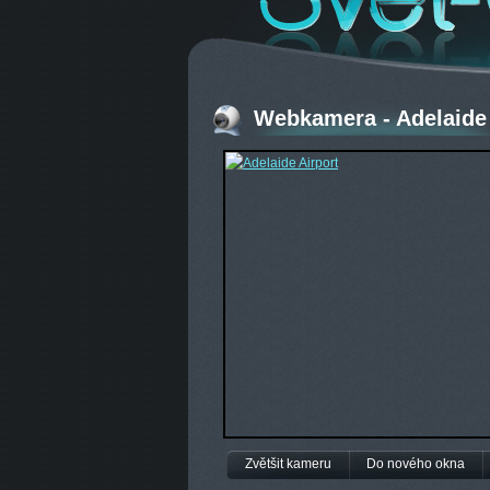
Webkamera - Adelaide 
Zvětšit kameru
Do nového okna