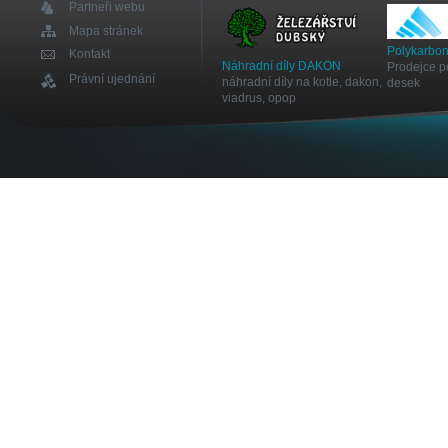
Partneři webu
Mapa stránek
Polykarbon
Kontakt
Náhradní díly DAKON
Prodejce p
Právní ujednání
náhradní díly na kotle, dakon,
desek
viadrus, opop