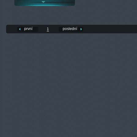
první
poslední
1