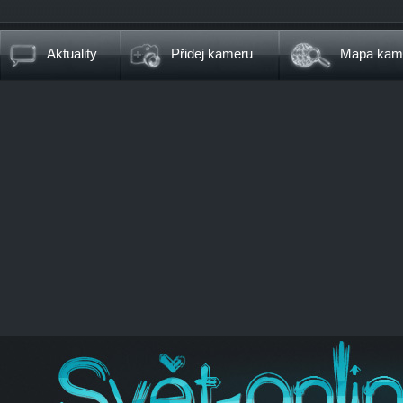
Aktuality
Přidej kameru
Mapa kam