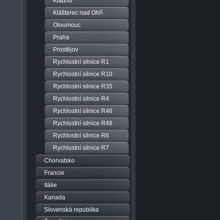
Kladno
Klášterec nad Ohří
Oloumouc
Praha
Prostějov
Rychlostní silnice R1
Rychlostní silnice R10
Rychlostní silnice R35
Rychlostní silnice R4
Rychlostní silnice R46
Rychlostní silnice R48
Rychlostní silnice R6
Rychlostní silnice R7
Chorvatsko
Francie
Itálie
Kanada
Slovenská republika