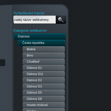
Vyhledávání kamer
Kategorie webkamer
Doprava
Česká republika
Blatná
Brno
Chotěboř
Dálnice D1
Dálnice D11
Dálnice D2
Dálnice D3
Dálnice D5
Dálnice D8
Hradec Králové