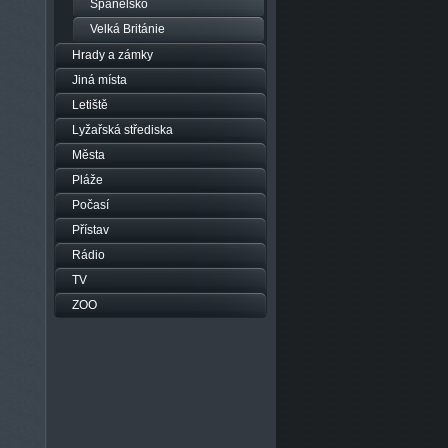
Španělsko
Velká Británie
Hrady a zámky
Jiná místa
Letiště
Lyžařská střediska
Města
Pláže
Počasí
Přístav
Rádio
TV
ZOO