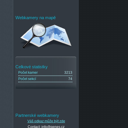
Webkamery na mapě
Celkové statistky
Počet kamer
3213
Počet sekcí
74
Partnerské webkamery
Váš odkaz může být zde
Contact: info@genes.cz