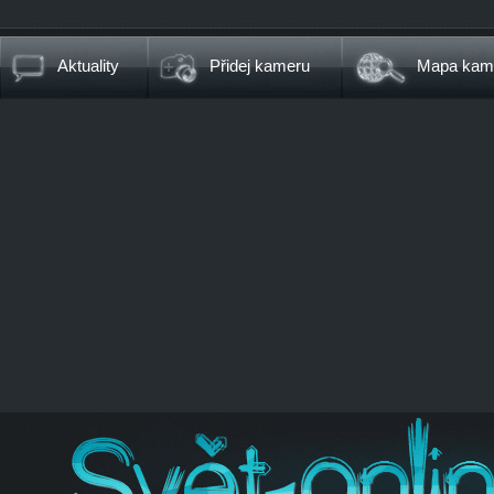
Aktuality
Přidej kameru
Mapa kam