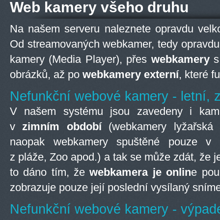
Web kamery všeho druhu
Na našem serveru naleznete opravdu velk
Od streamovaných webkamer, tedy opravdu tě
kamery (Media Player), přes
webkamery
s
obrázků, až po
webkamery externí
, které f
Nefunkční webové kamery - letní, 
V našem systému jsou zavedeny i kamer
v
zimním období
(webkamery lyžařská s
naopak webkamery spuštěné pouze v
z pláže, Zoo apod.) a tak se může zdát, že 
to dáno tím, že
webkamera je onlin
e pou
zobrazuje pouze její poslední vysílaný sním
Nefunkční webové kamery - výpad