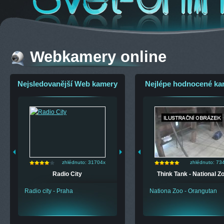
Webkamery online
Nejsledovanější Web kamery
Nejlépe hodnocené ka
34x
zhlédnuto: 31704x
zhlédnuto: 7341x
zhlédnuto: 33400x
zhlédnuto: 73
zhl
městí
Radio City
Think Tank - National Zoo
Egypt - Marsa Alam
Think Tank - National Z
VyVol
m. v
Radio city - Praha
Nationa Zoo - Orangutan
Živě Marsa Alam v Egyptě
Nationa Zoo - Orangutan
Online kamera - 