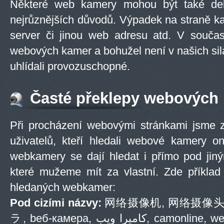
Některé web kamery mohou být také del
nejrůznějších důvodů. Výpadek na straně k
server či jinou web adresu atd. V součas
webových kamer a bohužel není v našich s
uhlídali provozuschopné.
Časté překlepy webových
Při procházení webovými stránkami jsme zj
uživatelů, kteří hledali webové kamery on
webkamery se dají hledat i přímo pod jin
které mužeme mít za vlastní. Zde příklad 
hledaných webkamer:
Pod cizími názvy:
网络摄像机, 网络摄像头
ラ, bеб-камера, كاميرا ويب, camonline, webcam, netcam, cam, camera,