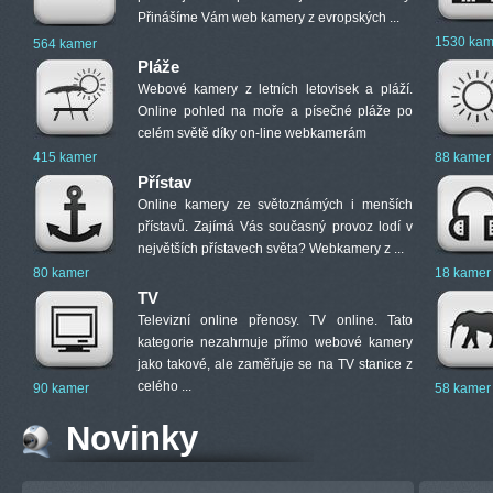
Přinášíme Vám web kamery z evropských ...
1530 kam
564 kamer
Pláže
Webové kamery z letních letovisek a pláží.
Online pohled na moře a písečné pláže po
celém světě díky on-line webkamerám
415 kamer
88 kamer
Přístav
Online kamery ze světoznámých i menších
přístavů. Zajímá Vás současný provoz lodí v
největších přístavech světa? Webkamery z ...
80 kamer
18 kamer
TV
Televizní online přenosy. TV online. Tato
kategorie nezahrnuje přímo webové kamery
jako takové, ale zaměřuje se na TV stanice z
celého ...
90 kamer
58 kamer
Novinky