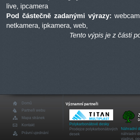
live, ipcamera
Pod částečně zadanými výrazy:
webcam, 
netkamera, ipkamera, web,
Tento výpis je z části
Domů
Významní partneři
Partneři webu
Mapa stránek
Polykarbonátové desky
Kontakt
Náhradní 
Prodejce polykarbonátových
Právní ujednání
náhradní dí
desek
viadrus, o