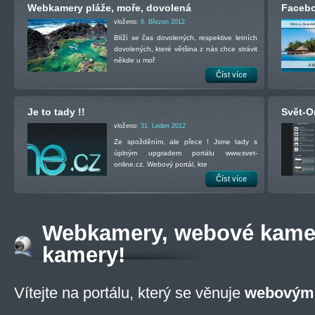
Webkamery pláže, moře, dovolená
Facebo
vloženo:
6. Březen 2012
Blíží se čas dovolených, respektive letních
dovolených, které většina z nás chce strávit
někde u moř
Číst více
Je to tady !!
Svět-O
vloženo:
31. Leden 2012
Ze spožděním, ale přece ! Jsme tady s
úplným upgradem portálu www.svet-
online.cz. Webový portál, kte
Číst více
Webkamery, webové kamer
kamery!
Vítejte na portálu, který se věnuje
webovým