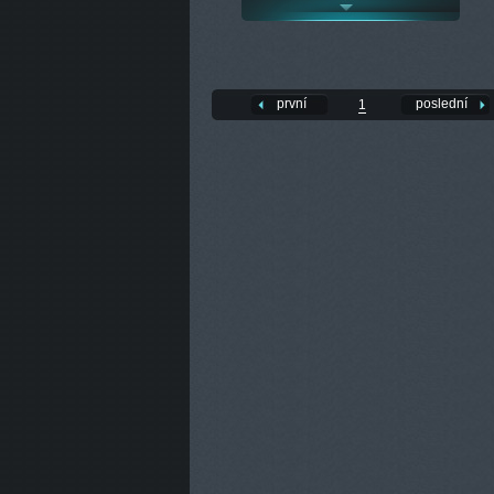
první
poslední
1