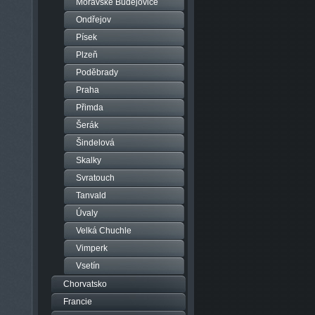
Moravské Budějovice
Ondřejov
Písek
Plzeň
Poděbrady
Praha
Přimda
Šerák
Šindelová
Skalky
Svratouch
Tanvald
Úvaly
Velká Chuchle
Vimperk
Vsetín
Chorvatsko
Francie