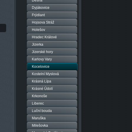
Desná
Dyjákovice
Frýdlant
Hojsova Stráž
Holešov
Hradec Králové
Jizerka
Jizerské hory
Karlovy Vary
Kocelovice
Kostelní Myslová
Krásná Lípa
Krásné Údolí
Krkonoše
Liberec
Luční bouda
Maruška
Milešovka