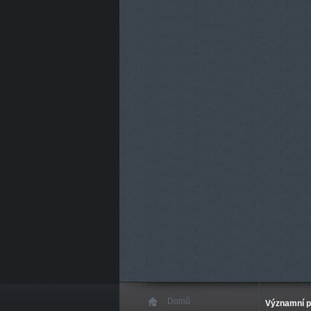
Domů
Významní p