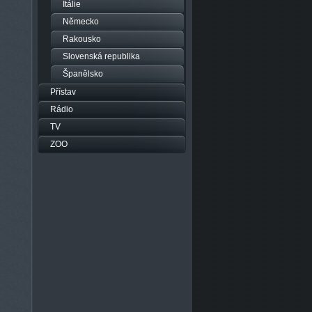
Itálie
Německo
Rakousko
Slovenská republika
Španělsko
Přístav
Rádio
TV
ZOO