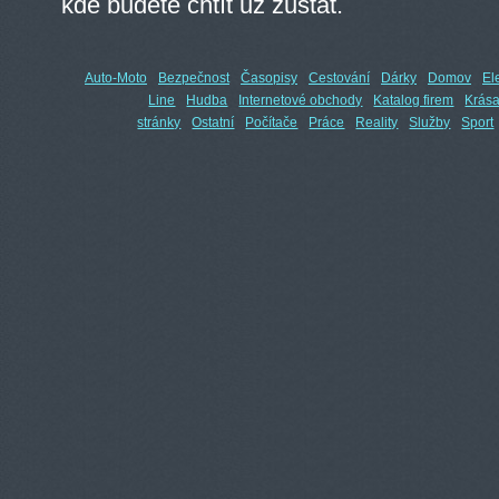
kde budete chtít už zůstat.
Auto-Moto
Bezpečnost
Časopisy
Cestování
Dárky
Domov
El
Line
Hudba
Internetové obchody
Katalog firem
Krás
stránky
Ostatní
Počítače
Práce
Reality
Služby
Sport