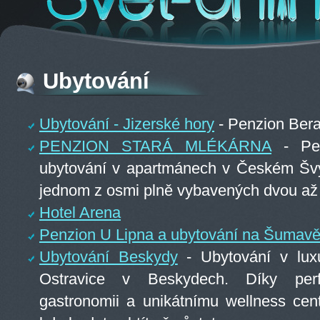
Ubytování
Ubytování - Jizerské hory
- Penzion Beran
PENZION STARÁ MLÉKÁRNA
- Pen
ubytování v apartmánech v Českém Švý
jednom z osmi plně vybavených dvou až
Hotel Arena
Penzion U Lipna a ubytování na Šumav
Ubytování Beskydy
- Ubytování v luxu
Ostravice v Beskydech. Díky perf
gastronomii a unikátnímu wellness cen