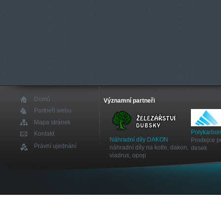
Domů
Významní partneři
Partneři webu
Mapa stránek
Polykarbon
Kontakt
Náhradní díly DAKON
Prodejce p
Právní ujednání
náhradní díly na kotle, dakon,
desek
viadrus, opop