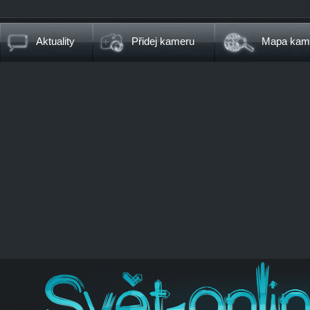
Aktuality
Přidej kameru
Mapa kam