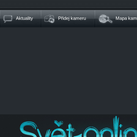
Aktuality
Přidej kameru
Mapa kam