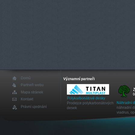
Domů
Významní partneři
Partneři webu
Mapa stránek
Polykarbonátové desky
Kontakt
Náhradní 
Prodejce polykarbonátových
Právní ujednání
náhradní dí
desek
viadrus, o