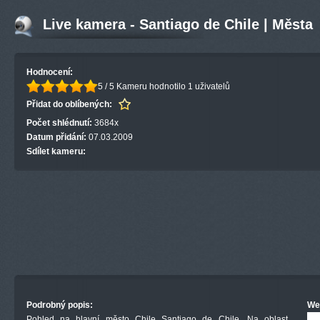
Live kamera - Santiago de Chile | Města
Hodnocení:
5 / 5
Kameru hodnotilo 1 uživatelů
Přidat do oblíbených:
Počet shlédnutí:
3684x
Datum přidání:
07.03.2009
Sdílet kameru:
Podrobný popis:
We
Pohled na hlavní město Chile Santiago de Chile. Na oblast