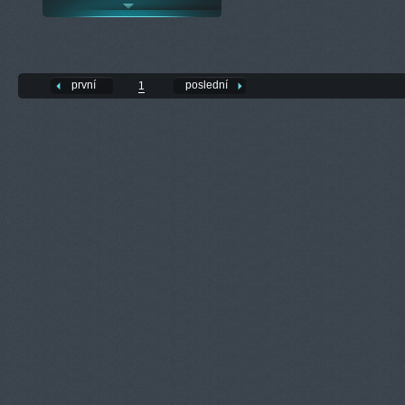
první
poslední
1