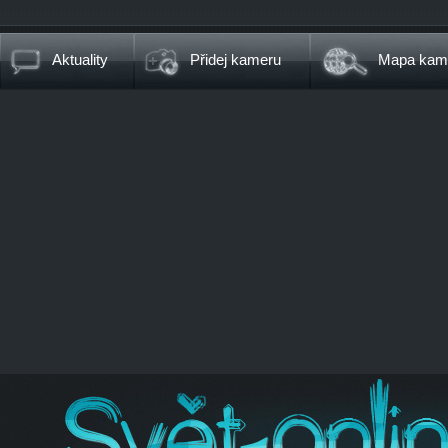
Aktuality
Přidej kameru
Mapa kam