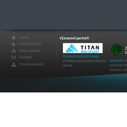
Domů
Významní partneři
Partneři webu
Mapa stránek
Polykarbonátové desky
Kontakt
Náhradní 
Prodejce polykarbonátových
Právní ujednání
náhradní dí
desek
viadrus, o