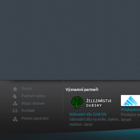
Domů
Významní partneři
Partneři webu
Mapa stránek
Polykarbon
Kontakt
Náhradní díly DAKON
Prodejce p
Právní ujednání
náhradní díly na kotle, dakon,
desek
viadrus, opop