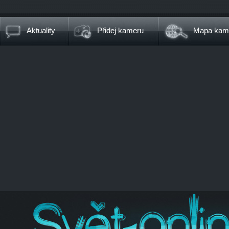
Aktuality
Přidej kameru
Mapa kam