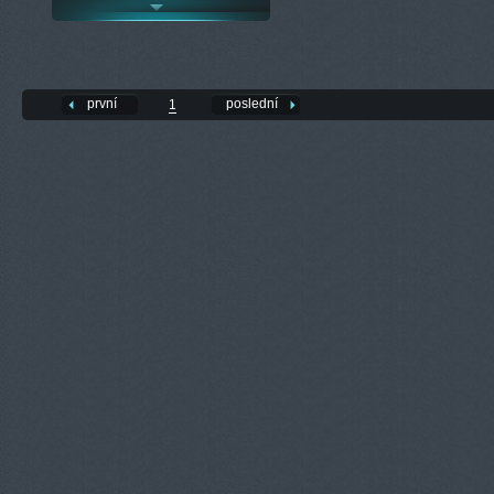
první
poslední
1