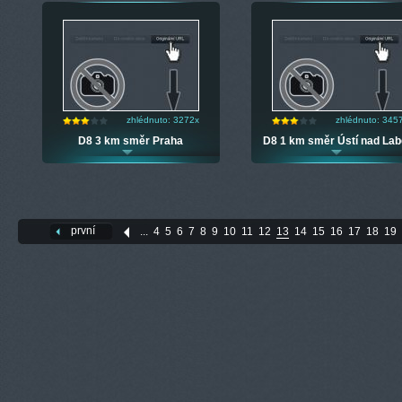
zhlédnuto: 3272x
zhlédnuto: 345
D8 3 km směr Praha
D8 1 km směr Ústí nad La
první
...
4
5
6
7
8
9
10
11
12
13
14
15
16
17
18
19