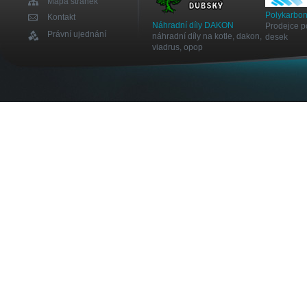
Mapa stránek
Polykarbon
Kontakt
Náhradní díly DAKON
Prodejce p
Právní ujednání
náhradní díly na kotle, dakon,
desek
viadrus, opop