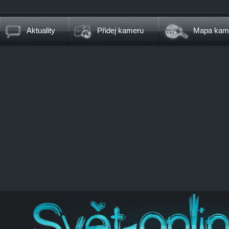
Aktuality
Přidej kameru
Mapa kam